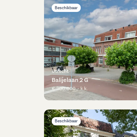
Beschikbaar
Utrecht
Balijelaan 2 G
€ 300.000 ,- k.k.
Beschikbaar