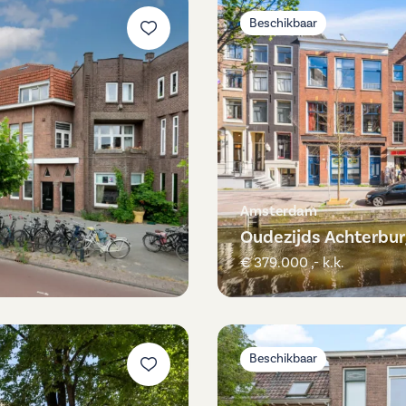
Beschikbaar
Amsterdam
Oudezijds Achterbur
€ 379.000 ,- k.k.
Beschikbaar