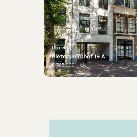
Utrecht
Pieterskerkhof 19 A
€ 765.000 ,- k.k.