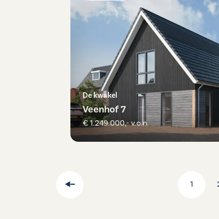
De kwakel
Veenhof 7
€ 1.249.000,- v.o.n.
1