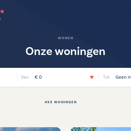
n
WONEN
Onze woningen
€ 0
Geen m
453 WONINGEN