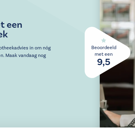
t een
ek
Beoordeeld
potheekadvies in om nóg
met een
en. Maak vandaag nog
9,5