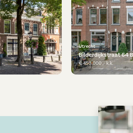
Utrecht
Bilderdijkstraat 64 
€ 450.000 ,- k.k.