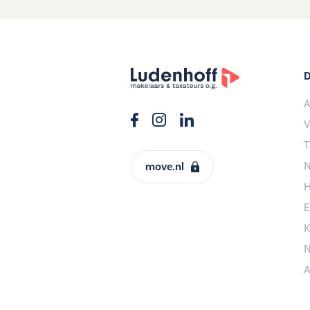
D
A
V
T
N
move.nl
H
E
K
N
A