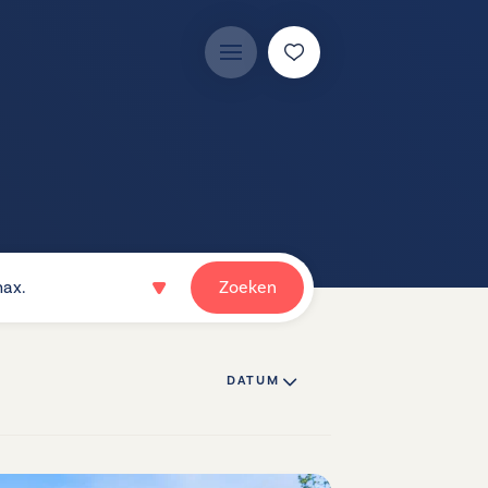
ax.
Zoeken
DATUM ↓