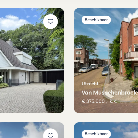
Beschikbaar
Utrecht
Van Musschenbroeks
€ 375.000 ,- k.k.
Beschikbaar