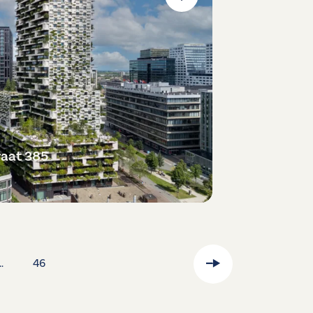
raat 385
…
46