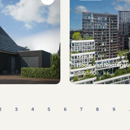
Utrecht
Hoola van Nootenst
€ 725.000 ,- k.k.
2
3
4
5
6
7
8
9