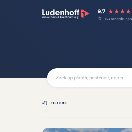
9,7
153 beoordelinge
FILTERS