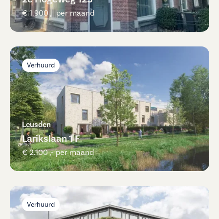
€ 1.900 ,- per maand
Verhuurd
Leusden
Larikslaan 1 F
€ 2.100 ,- per maand
Verhuurd