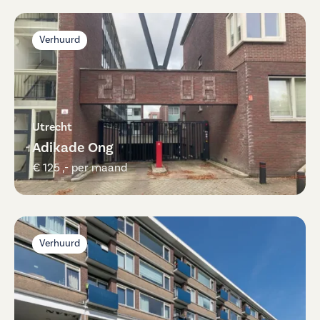
Verhuurd
Utrecht
Adikade Ong
€ 125 ,- per maand
Verhuurd