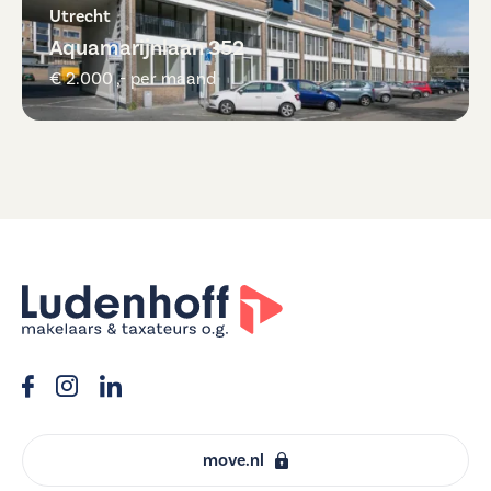
Utrecht
Aquamarijnlaan 352
€ 2.000 ,- per maand
move.nl