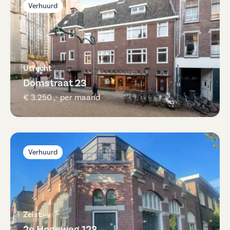
Verhuurd
Utrecht
Domstraat 23
€ 3.250 ,- per maand
Verhuurd
Zeist
2e Hogeweg 123