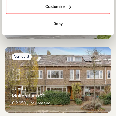
Customize
Utrecht
Vondellaan 53 F
Deny
€ 1.775 ,- per maand
Verhuurd
Utrecht
Molierelaan 21
€ 2.950 ,- per maand