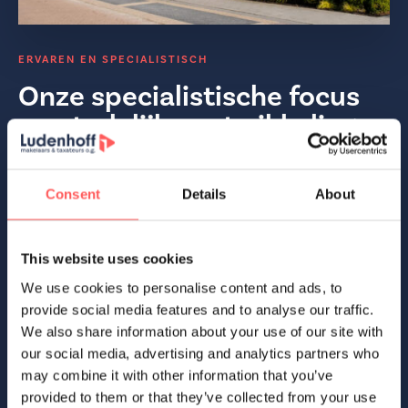
ERVAREN EN SPECIALISTISCH
Onze specialistische focus
op stedelijke ontwikkeling
Onze specialisatie in stedelijke ontwikkeling
onderscheidt Ludenhoff. Met 50 jaar ervaring en een net
Consent
Details
About
zo’n uitgebreid nieuwbouw portfolio richten we ons op
duurzaamheid, innovatie en kwaliteit. We begrijpen de
unieke uitdagingen van stedelijke projecten en werken
This website uses cookies
samen met gemeenten en ontwikkelaars om
We use cookies to personalise content and ads, to
toekomstbestendige oplossingen te bieden. Ons team
provide social media features and to analyse our traffic.
staat klaar om uw visie te realiseren en steden te
We also share information about your use of our site with
transformeren.
our social media, advertising and analytics partners who
may combine it with other information that you’ve
provided to them or that they’ve collected from your use