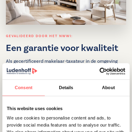
GEVALIDEERD DOOR HET NWWI:
Een garantie voor kwaliteit
Als gecertificeerd makelaar-taxateur in de omgeving
Utrecht
,
Amstelveen
en Amsterdam zijn we aangesloten
bij het NWWI (Nederlands Woning Waarde Instituut). Dat
betekent niet alleen dat onze werkwijze aan hoge
Consent
Details
About
kwaliteitseisen voldoet, al onze maatwerk taxaties
worden voordat ze naar de geldverstrekker gaan eerst
onafhankelijk gevalideerd.
This website uses cookies
We use cookies to personalise content and ads, to
Afspraak maken
provide social media features and to analyse our traffic.
We also share information about your use of our site with