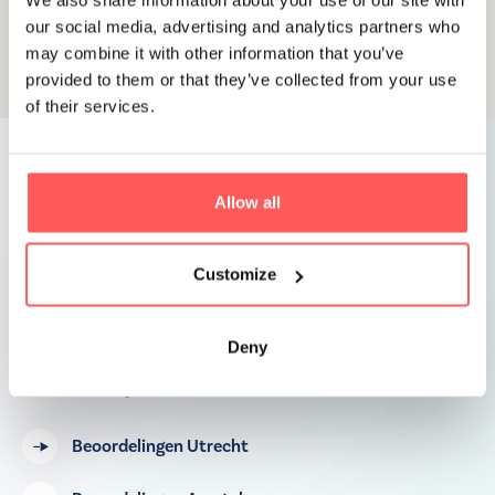
our social media, advertising and analytics partners who
may combine it with other information that you’ve
provided to them or that they’ve collected from your use
of their services.
Allow all
REVIEWS
Ervaringen van onze klanten
Customize
De positieve ervaringen van onze klanten geven
Deny
ons het vertrouwen dat onze focus op extra service
en advies de juiste is.
Beoordelingen Utrecht