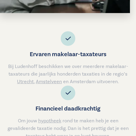
Ervaren makelaar-taxateurs
Bij Ludenhoff beschikken we over meerdere makelaar-
taxateurs die jaarlijks honderden taxaties in de regio’s
Utrecht
,
Amstelveen
en Amsterdam uitvoeren.
Financieel daadkrachtig
Om jouw
hypotheek
rond te maken heb je een
gevalideerde taxatie nodig. Dan is het prettig dat je een