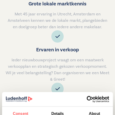
Grote lokale marktkennis
Met 45 jaar ervaring in Utrecht, Amsterdam en
Amstelveen kennen we de lokale markt, plangebieden
en doelgroep beter dan iedere andere makelaar.
Ervaren in verkoop
Ieder nieuwbouwproject vraagt om een maatwerk
verkoopplan en strategisch gekozen verkoopmoment.
Wil je veel belangstelling? Dan organiseren we een Meet
& Greet!
Een groot netwerk
Bij Ludenhoff werken we voortdurend samen met
Consent
Details
About