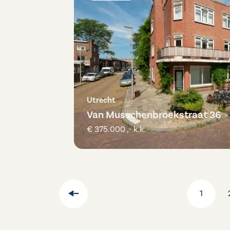
Utrecht
Van Musschenbroekstraat 36
€ 375.000 ,- k.k.
1