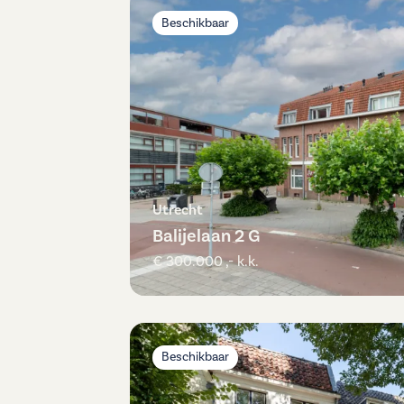
Beschikbaar
Utrecht
Balijelaan 2 G
€ 300.000 ,- k.k.
Beschikbaar