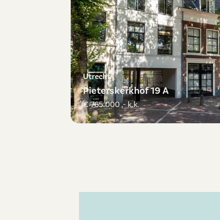
Utrecht
Pieterskerkhof 19 A
€ 765.000 ,- k.k.