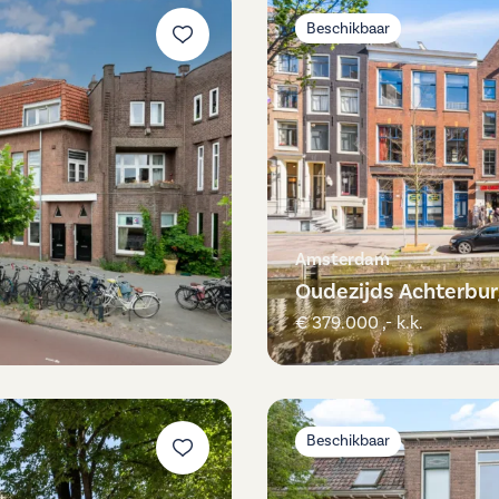
Beschikbaar
Amsterdam
Oudezijds Achterbur
€ 379.000 ,- k.k.
Beschikbaar