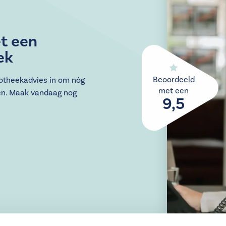
t een
ek
Beoordeeld
potheekadvies in om nóg
met een
en. Maak vandaag nog
9,5