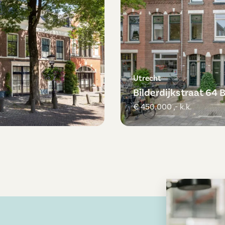
Utrecht
Bilderdijkstraat 64 
€ 450.000 ,- k.k.