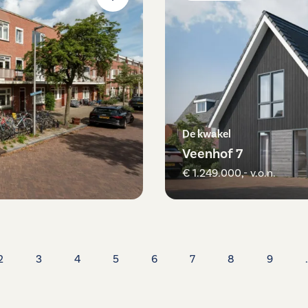
De kwakel
Veenhof 7
€ 1.249.000,- v.o.n.
2
3
4
5
6
7
8
9