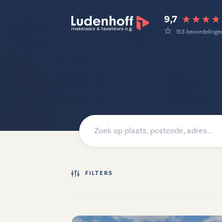
9,7
153 beoordelinge
FILTERS