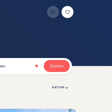
ax.
Zoeken
DATUM ↓