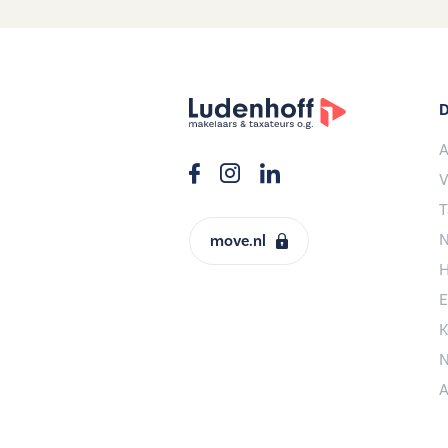
D
A
V
T
N
move.nl
H
E
K
N
A