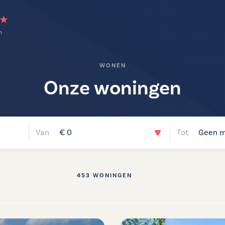
n
WONEN
Onze woningen
€ 0
Geen m
453 WONINGEN