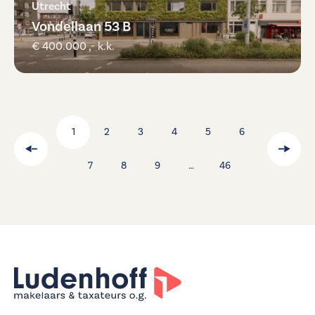
Utrecht
Vondellaan 53 B
€ 400.000 ,- k.k.
1
2
3
4
5
6
7
8
9
…
46