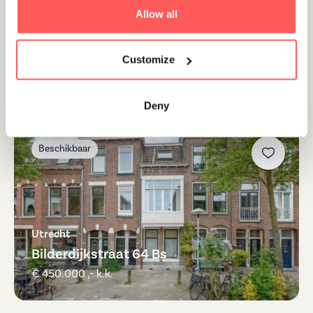
Allow all
Utrecht
Pieterskerkhof 19 A
Customize
€ 765.000 ,- k.k.
Deny
Beschikbaar
Utrecht
Bilderdijkstraat 64 Bs
€ 450.000 ,- k.k.