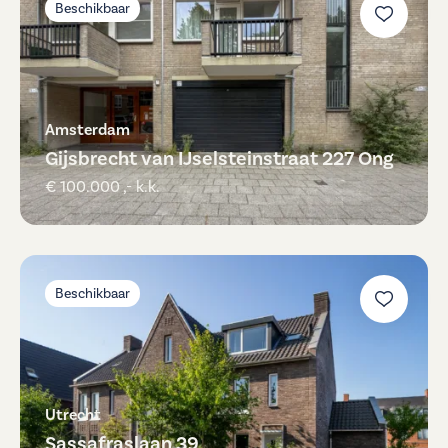
Beschikbaar
Amsterdam
Gijsbrecht van IJselsteinstraat 227 Ong
€ 100.000 ,- k.k.
Beschikbaar
Utrecht
Sassafraslaan 39