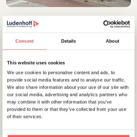
Beschikbaar
Consent
Details
About
This website uses cookies
Amsterdam
We use cookies to personalise content and ads, to
Oudezijds Achterburgwal 129 D
provide social media features and to analyse our traffic.
€ 379.000 ,- k.k.
We also share information about your use of our site with
our social media, advertising and analytics partners who
may combine it with other information that you’ve
provided to them or that they’ve collected from your use
Beschikbaar
of their services.