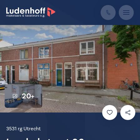
20+
3531 rg Utrecht