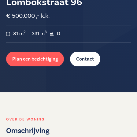
Lombokstraat 96
€ 500.000 ,- k.k.
2
3
81 m
331 m
D
Plan een bezichtiging
Contact
OVER DE WONING
Omschrijving