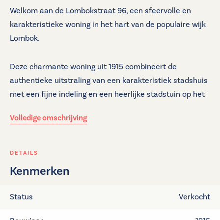
Welkom aan de Lombokstraat 96, een sfeervolle en
karakteristieke woning in het hart van de populaire wijk
Lombok.
Deze charmante woning uit 1915 combineert de
authentieke uitstraling van een karakteristiek stadshuis
met een fijne indeling en een heerlijke stadstuin op het
noordoosten. Een ideale plek voor wie op zoek is naar
Volledige omschrijving
een woning met karakter, midden in een levendige en
geliefde woonomgeving.
DETAILS
De woning is gelegen aan de gezellige Lombokstraat,
Kenmerken
midden in een van de meest gewilde wijken van Utrecht.
Lombok staat bekend om haar diverse karakter,
Status
Verkocht
sfeervolle horeca, speciaalzaken en de levendige
Kanaalstraat. Voor de dagelijkse boodschappen hoef je