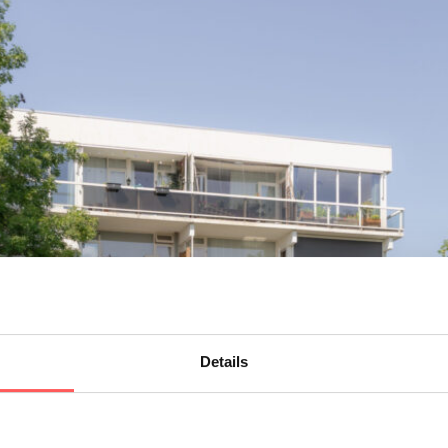
parkeervergunningen
jlmer en metrostation van der
en je binnen korte tijd in
van de Randstad. Ook de
ekend bereikbaar.
ls het Diemerbos, Ouderkerkerplas en
 wandelen, sporten en ontspanning in
veerd)
osten)
Details
ng warm water.