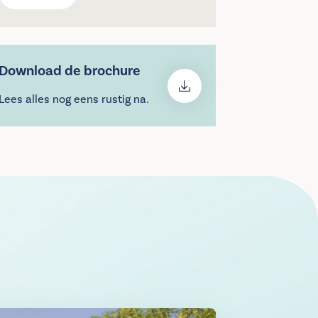
Download de brochure
Lees alles nog eens rustig na.