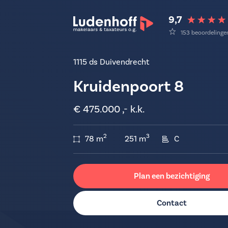
9,7
153 beoordelinge
1115 ds Duivendrecht
Kruidenpoort 8
€ 475.000 ,- k.k.
2
3
78 m
251 m
C
Plan een bezichtiging
Contact