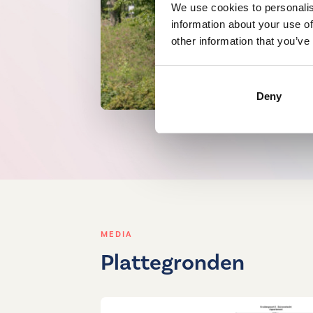
Privé berging en twee gemeenschappel
We use cookies to personalis
information about your use of
onderbouw
other information that you’ve
3-kamerappartement met 2 slaapka
Voorzien van vloerverwarming
Gelegen op eigen grond (geen erfpach
Deny
Oplevering in overleg
MEDIA
Plattegronden