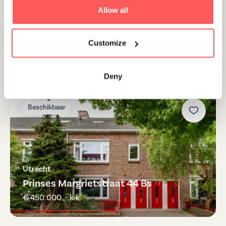
Allow all
Bosch en duin
Sparrenlaan 9
Customize
€ 1.795.000 ,- k.k.
Deny
Beschikbaar
Utrecht
Prinses Margrietstraat 44 Bs
€ 450.000 ,- k.k.