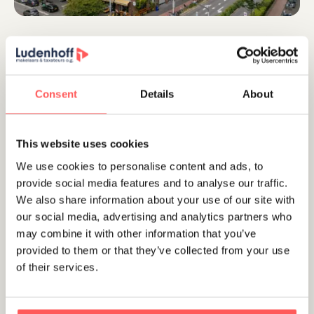
Beschikbaar
Consent
Details
About
This website uses cookies
Utrecht
We use cookies to personalise content and ads, to
Vondellaan 53 B
provide social media features and to analyse our traffic.
€ 400.000 ,- k.k.
We also share information about your use of our site with
our social media, advertising and analytics partners who
may combine it with other information that you’ve
provided to them or that they’ve collected from your use
Beschikbaar
of their services.