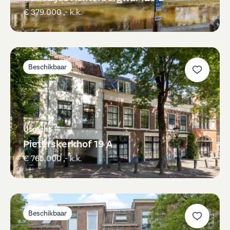
€ 379.000 ,- k.k.
Beschikbaar
Utrecht
Pieterskerkhof 19 A
€ 765.000 ,- k.k.
Beschikbaar