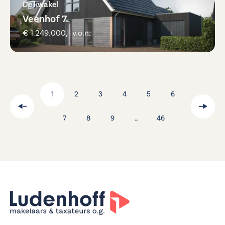
De kwakel
Veenhof 7
€ 1.249.000,- v.o.n.
1
2
3
4
5
6
7
8
9
…
46