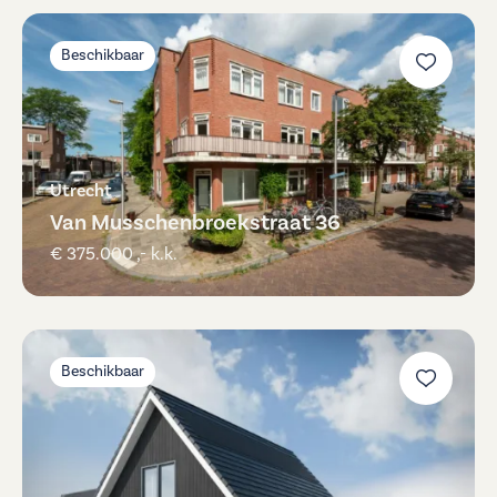
Beschikbaar
Utrecht
Van Musschenbroekstraat 36
€ 375.000 ,- k.k.
Beschikbaar