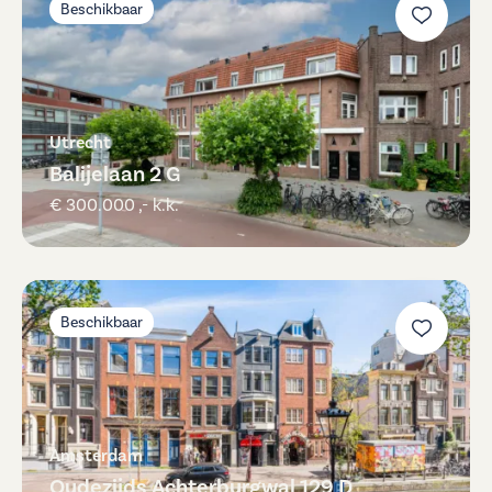
Beschikbaar
Utrecht
Balijelaan 2 G
€ 300.000 ,- k.k.
Beschikbaar
Amsterdam
Oudezijds Achterburgwal 129 D