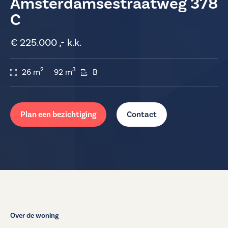
Amsterdamsestraatweg 378
C
€ 225.000 ,- k.k.
2
3
26 m
92 m
B
Plan een bezichtiging
Contact
Over de woning