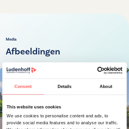
definitieve vaststelling en aanvang betaling
servicekosten
nadat alle woningen zijn verkocht en/of de maand na
eerste
VvE vergadering.
Media
• Notaris keuze verkoper Notariskantoor van Grafhorst
Afbeeldingen
• Centrale ligging nabij het centrum van Utrecht
• Nabij winkels, horeca en openbaar vervoer
In de koopovereenkomst worden een
ouderdomsclausule, asbestclausule en niet-
Consent
Details
About
zelfbewoningsclausule opgenomen.
This website uses cookies
Bel ons voor het maken van een afspraak op 030-
We use cookies to personalise content and ads, to
2368484.
provide social media features and to analyse our traffic.