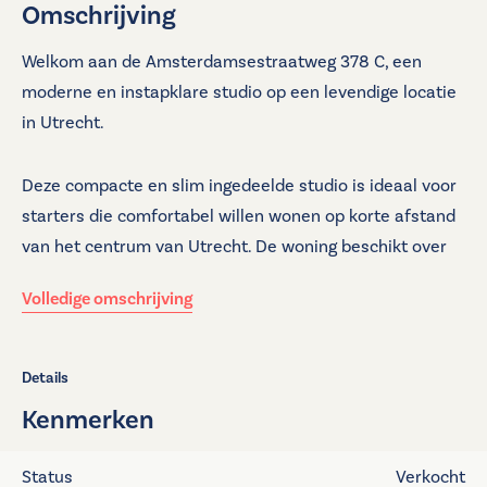
Omschrijving
Welkom aan de Amsterdamsestraatweg 378 C, een
moderne en instapklare studio op een levendige locatie
in Utrecht.
Deze compacte en slim ingedeelde studio is ideaal voor
starters die comfortabel willen wonen op korte afstand
van het centrum van Utrecht. De woning beschikt over
een moderne afwerking, een fijn balkon op het
Volledige omschrijving
zuidwesten en een prettige lichtinval, waardoor het
geheel ruimtelijk en verzorgd aanvoelt. Met energielabel
B woon je hier bovendien comfortabel en energiezuinig.
Details
Kenmerken
De woning bevindt zich aan de Amsterdamsestraatweg
maar aan de achterzijde van het gebouw met andere
Status
Verkocht