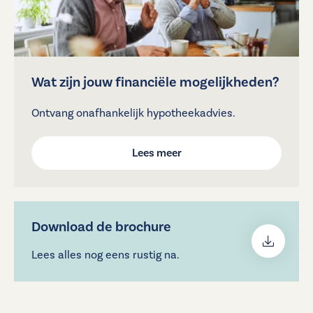
• Nette badkamer voorzien van basiscomfort en tweede
toilet
• Twee ruime balkons van ieder circa 18 m² op het
noordwesten
Wat zijn jouw financiële mogelijkheden?
• Gemeenschappelijke fietsenberging
• Voldoende gratis parkeermogelijkheden op het
Ontvang onafhankelijk hypotheekadvies.
gemeenschappelijke parkeerdek
• Optioneel te koop: garage in de parkeerkelder
Lees meer
Locatie
Luttickduin ligt in een groen en rustig deel van
Amstelveen, geliefd vanwege de combinatie van ruimte,
Download de brochure
bereikbaarheid en voorzieningen. Winkelcentra,
Lees alles nog eens rustig na.
openbaar vervoer, scholen en sportfaciliteiten bevinden
zich op korte loopafstand. Ook het Amsterdamse Bos en
diverse wandel- en fietsroutes liggen dichtbij. Hierdoor