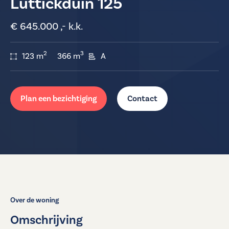
Luttickduin 125
€ 645.000 ,- k.k.
2
3
123 m
366 m
A
Plan een bezichtiging
Contact
Over de woning
Omschrijving