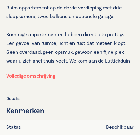
Ruim appartement op de derde verdieping met drie
slaapkamers, twee balkons en optionele garage.
Sommige appartementen hebben direct iets prettigs.
Een gevoel van ruimte, licht en rust dat meteen klopt.
Geen overdaad, geen opsmuk, gewoon een fijne plek
waar u zich snel thuis voelt. Welkom aan de Luttickduin
125 in Amstelveen.
Volledige omschrijving
Op de derde verdieping van een verzorgd complex
bevindt zich dit royale appartement van circa 123 m²,
Details
met drie volwaardige slaapkamers, een ruime
Kenmerken
woonkamer en maar liefst twee zonnige balkons van
ieder circa 18 m² op het noordwesten. Hier geniet u aan
Status
Beschikbaar
het einde van de dag van het warme avondlicht en een