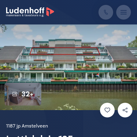
32+
1187 jp Amstelveen