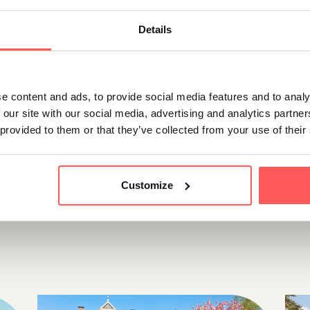
gelijkheden voor starters. Onze makelaar Utrecht staat klaar 
ng en je te begeleiden door het hele koopproces. Neem contac
Details
e content and ads, to provide social media features and to analy
 our site with our social media, advertising and analytics partn
 provided to them or that they’ve collected from your use of their
Customize