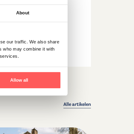
om je te helpen bij het
t op voor meer informatie
About
se our traffic. We also share
ers who may combine it with
 services.
Allow all
Alle artikelen