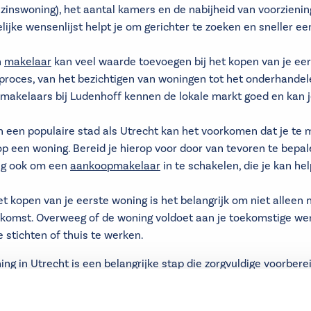
inswoning), het aantal kamers en de nabijheid van voorzienin
lijke wensenlijst helpt je om gerichter te zoeken en sneller e
n
makelaar
kan veel waarde toevoegen bij het kopen van je eers
pproces, van het bezichtigen van woningen tot het onderhandele
makelaars bij Ludenhoff kennen de lokale markt goed en kan j
In een populaire stad als Utrecht kan het voorkomen dat je te 
op een woning. Bereid je hierop voor door van tevoren te bepa
eg ook om een
aankoopmakelaar
in te schakelen, die je kan hel
het kopen van je eerste woning is het belangrijk om niet alleen n
ekomst. Overweeg of de woning voldoet aan je toekomstige we
 stichten of thuis te werken.
ng in Utrecht is een belangrijke stap die zorgvuldige voorberei
p de markt, een realistisch budget op te stellen en gebruik te
e kans om succesvol je eerste woning te kopen.
Utrecht
biedt e