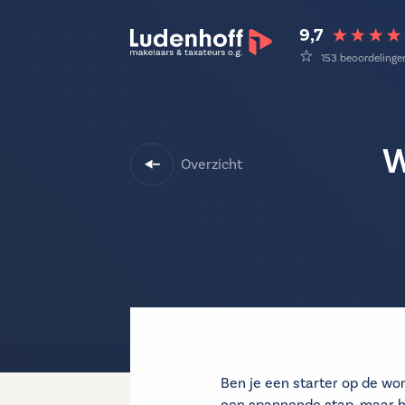
9,7
153 beoordelinge
W
Overzicht
Ben je een starter op de wo