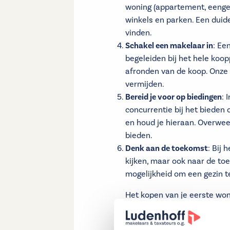
woning (appartement, eengez
winkels en parken. Een duide
vinden.
Schakel een makelaar in
: Ee
begeleiden bij het hele koo
afronden van de koop. Onze 
vermijden.
Bereid je voor op biedingen
: 
concurrentie bij het bieden 
en houd je hieraan. Overwe
bieden.
Denk aan de toekomst
: Bij 
kijken, maar ook naar de to
mogelijkheid om een gezin te
Het kopen van je eerste woni
Door je goed te oriënteren o
een makelaar, vergroot je d