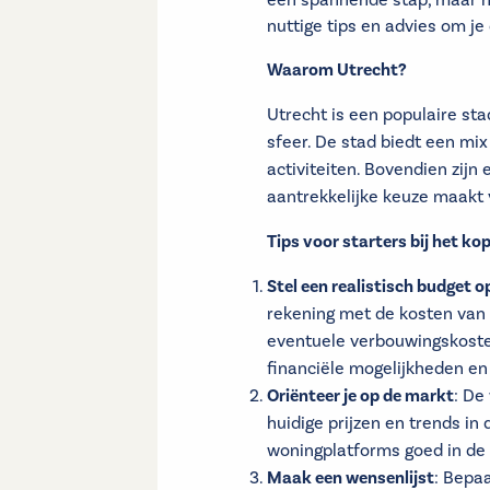
een spannende stap, maar het
nuttige tips en advies om je
Waarom Utrecht?
Utrecht is een populaire sta
sfeer. De stad biedt een mi
activiteiten. Bovendien zij
aantrekkelijke keuze maakt
Tips voor starters bij het k
Stel een realistisch budget o
rekening met de kosten van 
eventuele verbouwingskosten
financiële mogelijkheden e
Oriënteer je op de markt
: De
huidige prijzen en trends i
woningplatforms goed in de 
Maak een wensenlijst
: Bepaa