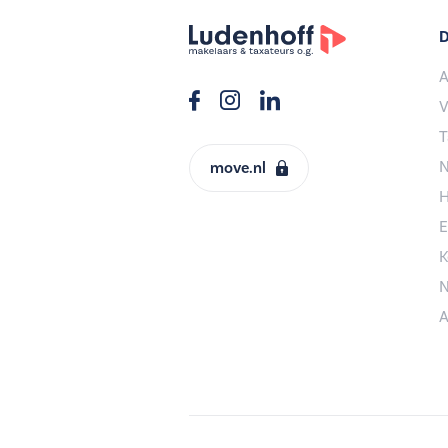
D
A
V
T
N
move.nl
H
E
K
N
A