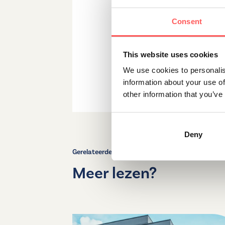
woonomgeving met tal van mo
vinden van jouw ideale woni
Consent
en persoonlijk advies.
This website uses cookies
We use cookies to personalis
Deel dit artikel
information about your use of
other information that you’ve
Deny
Gerelateerde artikelen
Meer lezen?