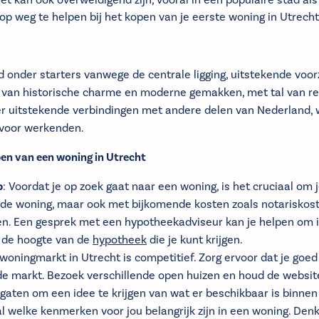
 kan ook overweldigend zijn, vooral in een populaire stad als 
 op weg te helpen bij het kopen van je eerste woning in Utrecht
d onder starters vanwege de centrale ligging, uitstekende voo
x van historische charme en moderne gemakken, met tal van re
n er uitstekende verbindingen met andere delen van Nederland,
 voor werkenden.
open van een woning in Utrecht
p
: Voordat je op zoek gaat naar een woning, is het cruciaal om
de woning, maar ook met bijkomende kosten zoals notariskost
. Een gesprek met een hypotheekadviseur kan je helpen om inzi
n de hoogte van de
hypotheek
die je kunt krijgen.
 woningmarkt in Utrecht is competitief. Zorg ervoor dat je goe
n de markt. Bezoek verschillende open huizen en houd de websi
gaten om een idee te krijgen van wat er beschikbaar is binnen
l welke kenmerken voor jou belangrijk zijn in een woning. Denk