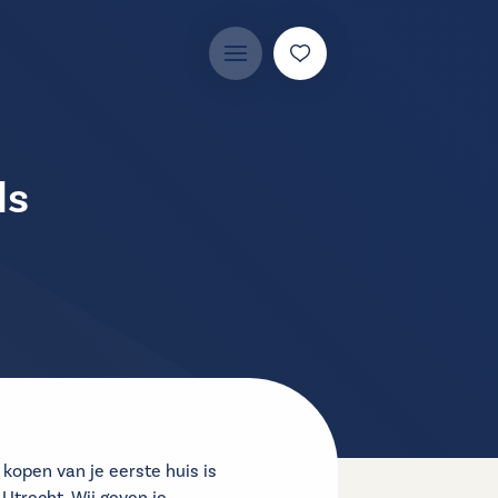
ls
kopen van je eerste huis is