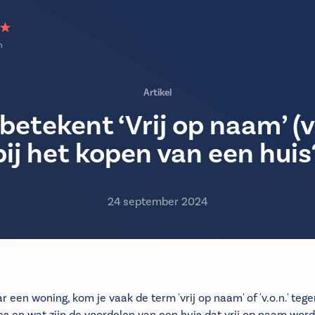
n
Artikel
betekent ‘Vrij op naam’ (v.
bij het kopen van een huis
24 september 2024
 een woning, kom je vaak de term 'vrij op naam' of 'v.o.n.' teg