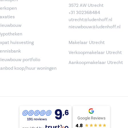
3572 AW Utrecht
erkopen
+31 302368484
axaties
utrecht@ludenhoff.nl
ieuwbouw
nieuwbouw@ludenhoff.nl
ypotheken
xpat huisvesting
Makelaar Utrecht
ennisbank
Verkoopmakelaar Utrecht
ieuwbouw portfolio
Aankoopmakelaar Utrecht
anbod koop/huur woningen
9
,6
Google Reviews
191 reviews
4.8