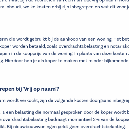
s en wat zijn de voordelen van een huis dat vrij op naam word
am inhoudt, welke kosten erbij zijn inbegrepen en wat dit voor 
 term die wordt gebruikt bij de
aankoop
van een woning. Het bet
oper worden betaald, zoals overdrachtsbelasting en notarisk
epen in de koopprijs van de woning. In plaats van deze kosten 
ing. Hierdoor heb je als koper te maken met minder bijkomende
repen bij 'Vrij op naam'?
aam wordt verkocht, zijn de volgende kosten doorgaans inbegrep
it is een belasting die normaal gesproken door de koper wordt 
e overdrachtsbelasting bedraagt momenteel 2% van de koopso
uikt. Bij nieuwbouwwoningen geldt geen overdrachtsbelasting.