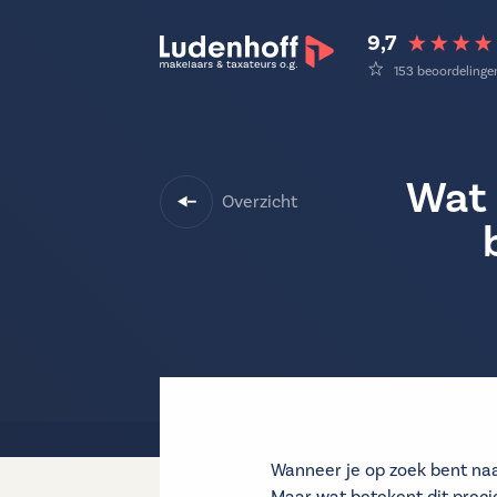
9,7
153 beoordelinge
Wat 
Overzicht
Wanneer je op zoek bent naar