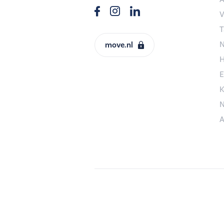
V
T
N
move.nl
H
E
K
N
A