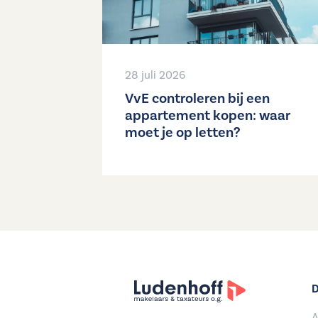
28 juli 2026
VvE controleren bij een
appartement kopen: waar
moet je op letten?
D
A