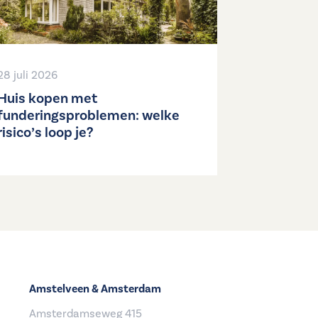
28 juli 2026
Huis kopen met
funderingsproblemen: welke
risico’s loop je?
Amstelveen & Amsterdam
Amsterdamseweg 415