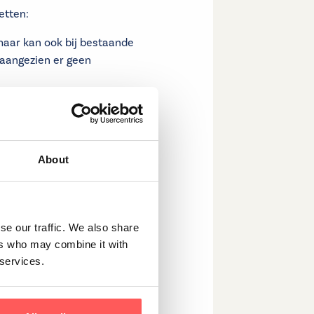
etten:
maar kan ook bij bestaande
 aangezien er geen
erhandelingsruimte
n over de koopprijs
cies zijn inbegrepen in de
About
, zoals financieringskosten
kosten en meer duidelijkheid
se our traffic. We also share
rdrachtsbelasting,
ers who may combine it with
. Dit maakt het
 services.
oals bij elke aankoop is het
ren voordat je een