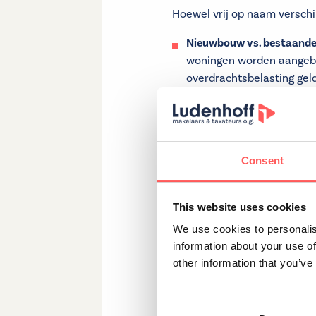
Hoewel vrij op naam verschil
Nieuwbouw vs. bestaand
woningen worden aangeb
overdrachtsbelasting geld
Onderhandelingsruimte
: 
beïnvloeden. Omdat de ve
beperkter zijn.
Inbegrepen kosten contro
Consent
vrij op naam-prijs. Soms k
of aanvullende notarisko
This website uses cookies
'Vrij op naam' is een aantre
We use cookies to personalis
over de totale aankoopprijs.
information about your use of
notariskosten voor de eigen
other information that you’ve
gemakkelijker om je budget 
echter belangrijk om goed ge
definitieve beslissing nee