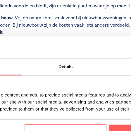
lende voordelen biedt, zijn er enkele punten waar je op moet l
e bouw
: Vrij op naam komt vaak voor bij nieuwbouwwoningen, 
oden. Bij
nieuwbouw
zijn de kosten vaak iets anders verdeeld,
t.
De kosten die zijn inbegrepen bij vrij op naam, kunnen de ond
rkoper deze kosten draagt, kan de ruimte om te onderhandele
leren
: Het is belangrijk om duidelijk te krijgen welke kosten pre
Details
unnen er toch nog extra kosten zijn die niet onder v.o.n. vallen
sten voor bijvoorbeeld de hypotheekakte.
kkelijke optie voor kopers omdat het zorgt voor lagere initiële 
e content and ads, to provide social media features and to analy
 Bij een woning die vrij op naam wordt aangeboden, zijn de ove
 our site with our social media, advertising and analytics partn
domsoverdracht en Kadasterkosten inbegrepen in de koopprijs
 provided to them or that they’ve collected from your use of their
te plannen en kan de drempel verlagen om een huis te kopen. Z
ïnformeerd te zijn en alle voorwaarden zorgvuldig te controle
mt. Neem
contact
met ons op voor meer informatie!