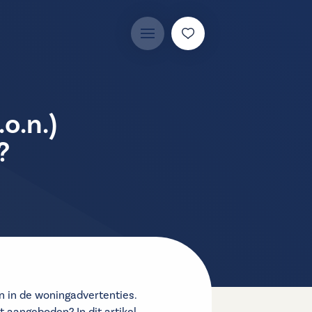
o.n.)
?
en in de woningadvertenties.