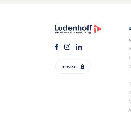
D
A
V
T
N
move.nl
H
E
K
N
A