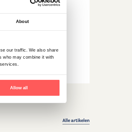
nen. Bij de keuze voor een
an leefomgeving, onderwijs
woning in Amstelveen met
About
ven. Neem
contact
op voor
se our traffic. We also share
ers who may combine it with
 services.
Allow all
Alle artikelen