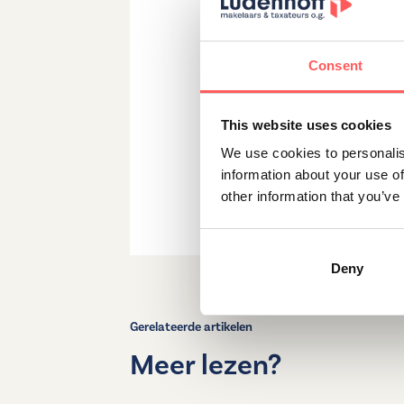
Er zijn diverse gezinswijken
wijk is het belangrijk om r
en voorzieningen. Onze
make
Consent
aandacht voor alle factoren 
meer informatie en persoonl
This website uses cookies
We use cookies to personalis
information about your use of
Deel dit artikel
other information that you’ve
Deny
Gerelateerde artikelen
Meer lezen?