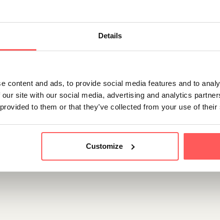
 in Amstelveen die elk hun unieke voordelen hebben voor gezin
ekening te houden met persoonlijke voorkeuren op het gebied v
laar Amstelveen
helpt graag bij het vinden van jouw ideale 
Details
die belangrijk zijn voor een gelukkig en comfortabel gezinsle
ijk advies.
e content and ads, to provide social media features and to analy
 our site with our social media, advertising and analytics partn
 provided to them or that they’ve collected from your use of their
Customize