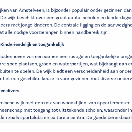
ijken van Amstelveen, is bijzonder populair onder gezinnen dan
. De wijk beschikt over een groot aantal scholen en kinderdagv
uders met jonge kinderen. De centrale ligging en de aanwezigh
t alle nodige voorzieningen binnen handbereik zijn.
ndvriendelijk en toegankelijk
iddenhoven vormen samen een rustige en toegankelijke omgev
are speelplaatsen, groen en waterpartijen, wat bijdraagt aan e
iten te spelen. De wijk biedt een verscheidenheid aan onderwi
r het een geschikte keuze is voor gezinnen met diverse onder
 en divers
amische wijk met een mix van woonstijlen, van appartementen t
meenschap met toegang tot uitstekende scholen, waaronder in
den zoals sportclubs en culturele centra. De goede bereikbaar
een aantrekkelijke optie voor actieve gezinnen.