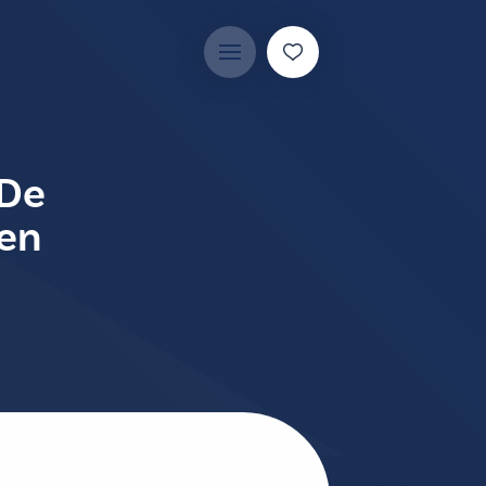
 De
 en