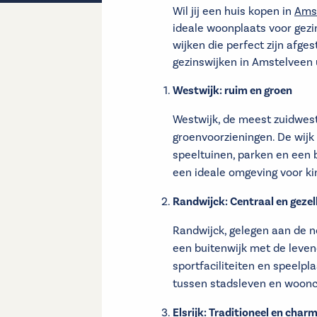
Wil jij een huis kopen in
Ams
ideale woonplaats voor gezin
wijken die perfect zijn afge
gezinswijken in Amstelveen 
Westwijk: ruim en groen
Westwijk, de meest zuidwest
groenvoorzieningen. De wijk 
speeltuinen, parken en een b
een ideale omgeving voor ki
Randwijck: Centraal en gezell
Randwijck, gelegen aan de n
een buitenwijk met de leven
sportfaciliteiten en speelpl
tussen stadsleven en woon
Elsrijk: Traditioneel en char