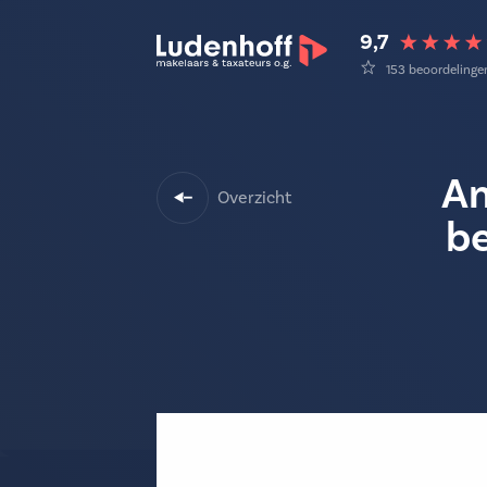
9,7
153 beoordelinge
Am
Overzicht
be