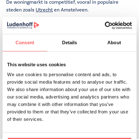
De woningmarkt is competitief, vooral in populaire
steden zoals
Utrecht
en Amstelveen.
Singles
hebben het soms lastiger omdat ze
afhankelijk zijn van één inkomen, maar kunnen
profiteren van kleinere appartementen of
Consent
Details
About
starterswoningen.
Koppels
kunnen vaak meer lenen en daardoor een
ruimer aanbod bekijken, maar moeten het eens
This website uses cookies
worden over de locatie en het type woning.
We use cookies to personalise content and ads, to
De keuze tussen samenwonen of kopen als single hangt
provide social media features and to analyse our traffic.
af van je financiële situatie, je toekomstplannen en je
We also share information about your use of our site with
our social media, advertising and analytics partners who
persoonlijke voorkeuren. Wat je ook kiest, zorg dat je
may combine it with other information that you’ve
goed geïnformeerd bent en een plan hebt voor
provided to them or that they’ve collected from your use
eventuele veranderingen in de toekomst.
of their services.
Wil je advies over jouw specifieke situatie? Bij Ludenhoff
helpen we je graag met deskundig advies.
Neem contact