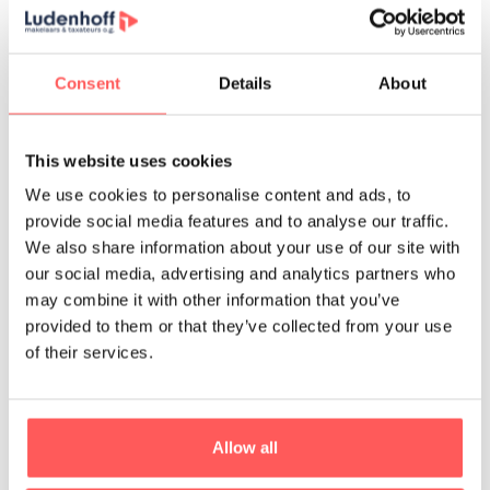
De diensten en makelaarscourtage
Ook na een succesvolle verkoop blijven wij als
Consent
Details
About
Ludenhoff graag betrokken. We zorgen er dan voor dat
de koper en de verkoper de koopovereenkomst tekenen.
Tot slot begeleiden we ook de eigendomsoverdracht bij
This website uses cookies
de notaris. Op deze manier begeleiden we je stap voor
We use cookies to personalise content and ads, to
stap in het verkoopproces.
provide social media features and to analyse our traffic.
We also share information about your use of our site with
Voor alle diensten met betrekking tot het verkopen van
our social media, advertising and analytics partners who
je woning betaal je een zogenoemde
may combine it with other information that you’ve
makelaarscourtage, informeer gerust naar onze
provided to them or that they’ve collected from your use
voorwaarden. Bij het verkopen van je woning zijn enkel
of their services.
de kosten met betrekking tot de financiering van je
woning financieel aftrekbaar.
Allow all
Deel dit artikel