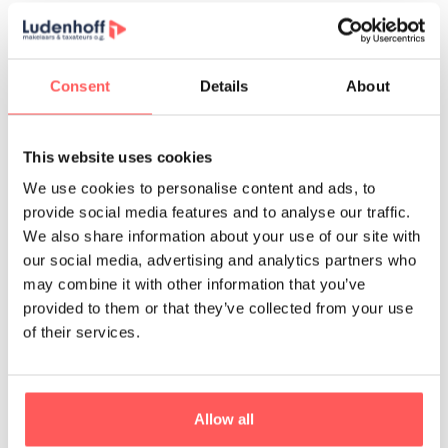
Zorg dat je een up-to-date energielabel aanvraagt
voordat je woning op de markt komt. Overweeg, indien
nodig, enkele verbeteringen om je label te upgraden.
Consent
Details
About
Bonus: Bereid je goed voor met transparante
This website uses cookies
informatie
We use cookies to personalise content and ads, to
Houd een overzicht bij van de energiezuinige
provide social media features and to analyse our traffic.
verbeteringen die je hebt doorgevoerd. Dit kan een
We also share information about your use of our site with
potentiële koper overtuigen van de meerwaarde van
our social media, advertising and analytics partners who
jouw woning. Denk aan facturen van isolatie,
may combine it with other information that you’ve
zonnepanelen en andere verduurzamingsmaatregelen.
provided to them or that they’ve collected from your use
Met deze tips maak je je huis niet alleen energiezuiniger,
of their services.
maar ook aantrekkelijker voor kopers. Zo verkoop je
sneller en haal je het maximale uit je woning.
Allow all