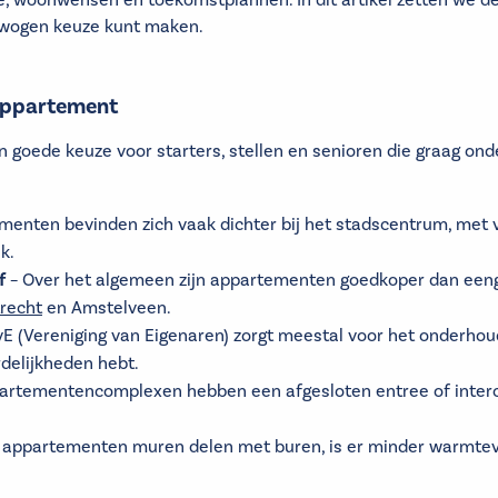
e, woonwensen en toekomstplannen. In dit artikel zetten we de
erwogen keuze kunt maken.
appartement
 goede keuze voor starters, stellen en senioren die graag on
menten bevinden zich vaak dichter bij het stadscentrum, met
k.
f
– Over het algemeen zijn appartementen goedkoper dan eeng
recht
en Amstelveen.
E (Vereniging van Eigenaren) zorgt meestal voor het onderho
delijkheden hebt.
artementencomplexen hebben een afgesloten entree of inter
appartementen muren delen met buren, is er minder warmtever