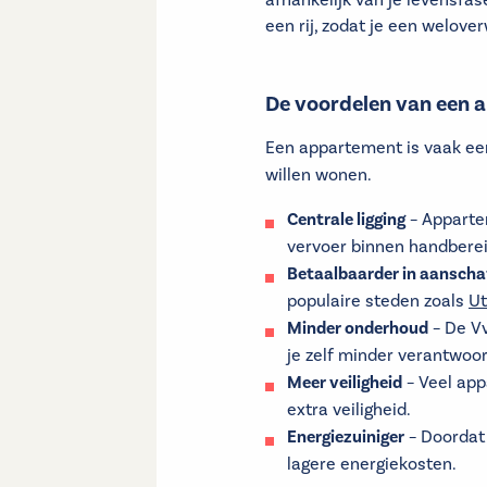
afhankelijk van je levensfas
een rij, zodat je een welov
De voordelen van een 
Een appartement is vaak een
willen wonen.
Centrale ligging
– Apparte
vervoer binnen handberei
Betaalbaarder in aanscha
populaire steden zoals
Ut
Minder onderhoud
– De Vv
je zelf minder verantwoor
Meer veiligheid
– Veel app
extra veiligheid.
Energiezuiniger
– Doordat 
lagere energiekosten.