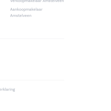
Verkoopmakelaar Amstelveen
Aankoopmakelaar
Amstelveen
erklaring