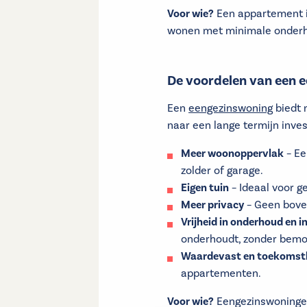
Voor wie?
Een appartement is
wonen met minimale onder
De voordelen van een 
Een
eengezinswoning
biedt 
naar een lange termijn inves
Meer woonoppervlak
– Ee
zolder of garage.
Eigen tuin
– Ideaal voor g
Meer privacy
– Geen boven
Vrijheid in onderhoud en i
onderhoudt, zonder bemo
Waardevast en toekomst
appartementen.
Voor wie?
Eengezinswoningen 