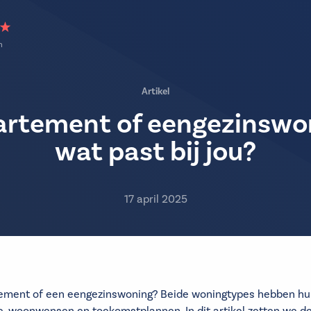
n
Artikel
rtement of eengezinswo
wat past bij jou?
17 april 2025
rtement of een eengezinswoning? Beide woningtypes hebben hu