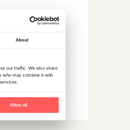
atie. Wil je betaalbaar en
About
uist meer ruimte, privacy
wensen past.
Neem contact
se our traffic. We also share
ers who may combine it with
 services.
Allow all