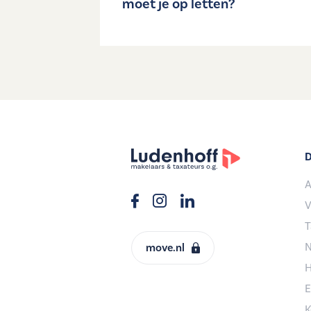
moet je op letten?
D
A
V
T
N
move.nl
H
E
K