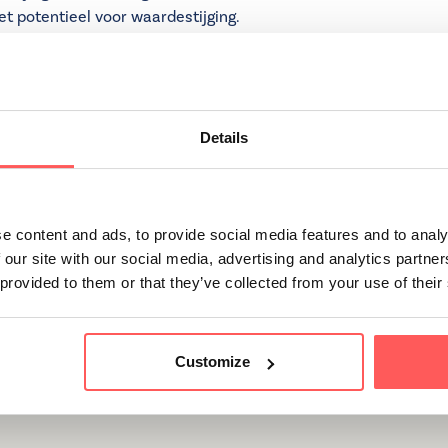
t potentieel voor waardestijging.
jou?
ment en een eengezinswoning hangt af van je persoonlijke situ
Details
nderhoud? Dan is een appartement een goede keuze. Zoek je j
ngezinswoning waarschijnlijk beter bij je.
graag bij het vinden van een woning die perfect bij jouw woon
e content and ads, to provide social media features and to analy
n bezichtiging!
 our site with our social media, advertising and analytics partn
 provided to them or that they’ve collected from your use of their
Customize