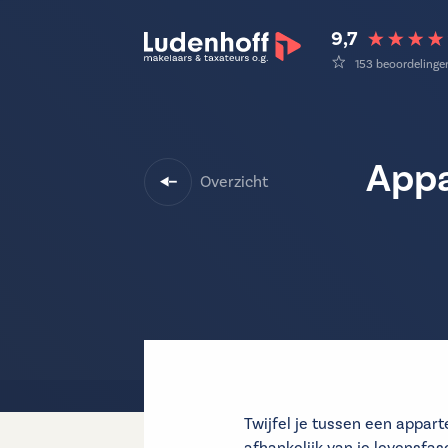
9,7
153 beoordelinge
Appa
Overzicht
Twijfel je tussen een appa