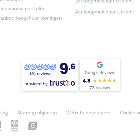
Verkoopmakelaar Utrecht
ieuwbouw portfolio
Aankoopmakelaar Utrecht
anbod koop/huur woningen
9
,6
Google Reviews
191 reviews
4.8
provided by
72
reviews
ring
Sitemap objecten
Website developers
Cookie v