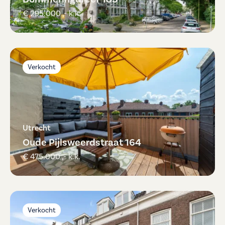
€ 295.000 ,- k.k.
Verkocht
Utrecht
Oude Pijlsweerdstraat 164
€ 475.000 ,- k.k.
Verkocht