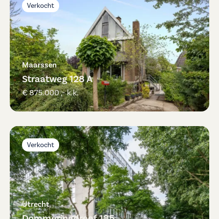
Verkocht
Maarssen
Straatweg 128 A
€ 875.000 ,- k.k.
Verkocht
Utrecht
Dommeringdreef 185