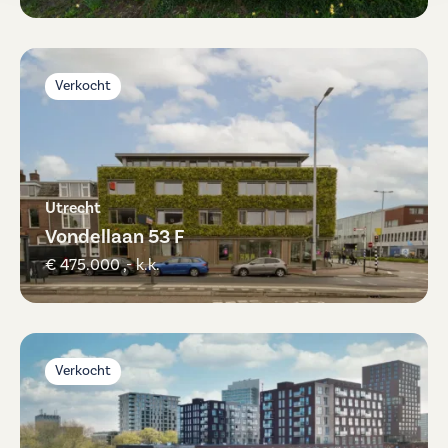
Verkocht
Utrecht
Vondellaan 53 F
€ 475.000 ,- k.k.
Verkocht