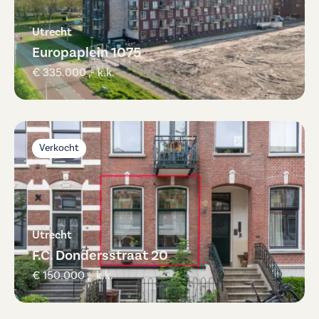
Utrecht
Europaplein 1075
€ 335.000 ,- k.k.
Verkocht
Utrecht
F.C. Dondersstraat 20
€ 150.000 ,- k.k.