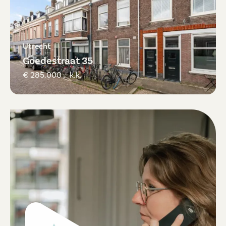
Utrecht
Goedestraat 35
€ 285.000 ,- k.k.