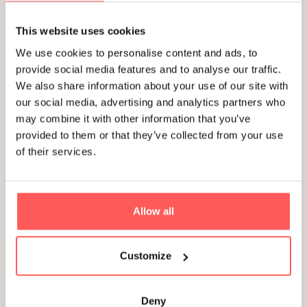
This website uses cookies
Utrecht
We use cookies to personalise content and ads, to
Hoola van Nootenstraat 385
provide social media features and to analyse our traffic.
€ 725.000 ,- k.k.
We also share information about your use of our site with
our social media, advertising and analytics partners who
may combine it with other information that you’ve
provided to them or that they’ve collected from your use
Beschikbaar
of their services.
Allow all
Utrecht
Abel Tasmanstraat 70
Customize
€ 675.000 ,- k.k.
Deny