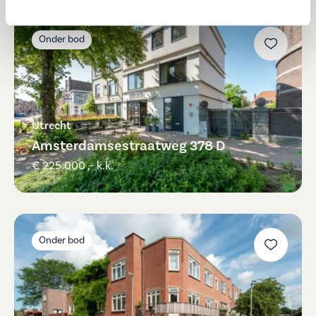
Onder bod
Utrecht
Amsterdamsestraatweg 378 D
€ 225.000 ,- k.k.
Onder bod