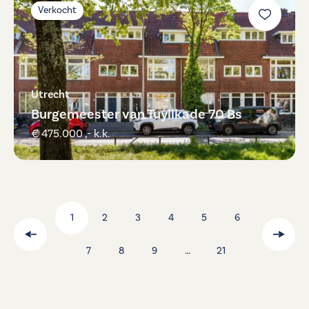
Verkocht
Utrecht
Burgemeester van Tuyllkade 70 Bs
€ 475.000 ,- k.k.
1
2
3
4
5
6
7
8
9
…
21