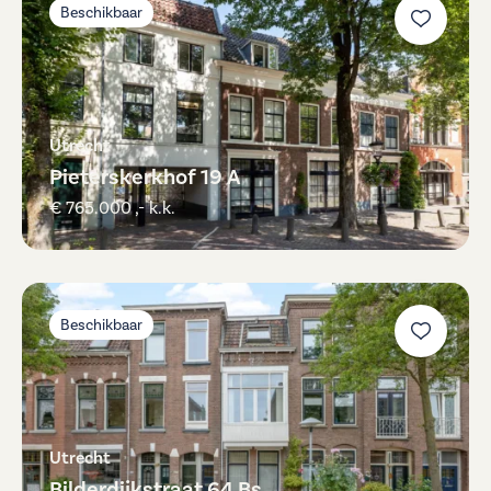
Beschikbaar
Utrecht
Pieterskerkhof 19 A
€ 765.000 ,- k.k.
Beschikbaar
Utrecht
Bilderdijkstraat 64 Bs