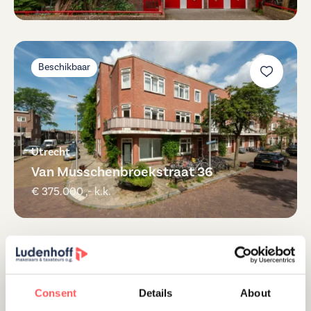
Beschikbaar
Utrecht
Van Musschenbroekstraat 36
€ 375.000 ,- k.k.
Beschikbaar
Consent
Details
About