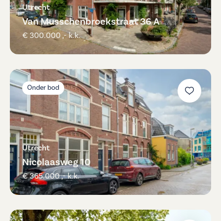
Utrecht
Van Musschenbroekstraat 36 A
€ 300.000 ,- k.k.
Onder bod
Utrecht
Nicolaasweg 10
€ 365.000 ,- k.k.