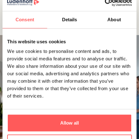
Bekijk ons aanbod
Consent
Details
About
This website uses cookies
We use cookies to personalise content and ads, to
provide social media features and to analyse our traffic.
We also share information about your use of our site with
our social media, advertising and analytics partners who
CONTACT
may combine it with other information that you’ve
Worden wij jouw
provided to them or that they’ve collected from your use
aankoopmakelaar?
of their services.
Heb je vragen? Wij zijn er voor je! Of je nu een woning
wilt kopen, verkopen, of simpelweg meer wilt weten over
Allow all
de mogelijkheden, neem
contact
op met onze experts
voor een vrijblijvend gesprek.