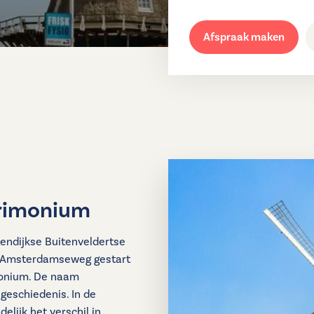
Afspraak maken
trimonium
tendijkse Buitenveldertse
e Amsterdamseweg gestart
monium. De naam
geschiedenis. In de
elijk het verschil in