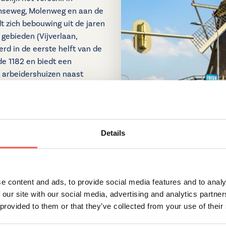
amseweg, Molenweg en aan de
t zich bebouwing uit de jaren
 gebieden (Vijverlaan,
rd in de eerste helft van de
de 1182 en biedt een
n arbeidershuizen naast
rijk zijn er veel
en
, en
verkopers
in deze wijk
en plek. Onze
makelaars in
Details
e content and ads, to provide social media features and to analy
 our site with our social media, advertising and analytics partn
 provided to them or that they’ve collected from your use of their