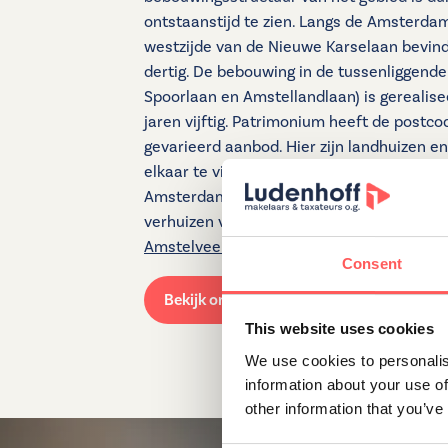
ontstaanstijd te zien. Langs de Amsterd
westzijde van de Nieuwe Karselaan bevind
dertig. De bebouwing in de tussenliggende
Spoorlaan en Amstellandlaan) is gerealisee
jaren vijftig. Patrimonium heeft de postco
gevarieerd aanbod. Hier zijn landhuizen e
elkaar te vinden. Net als in Randwijck en Els
Amsterdammers die hier een
woning kop
verhuizen vaak naar een zuidelijker geleg
Amstelveen
adviseren u graag.
Consent
Bekijk ons aanbod
This website uses cookies
We use cookies to personalis
information about your use of
other information that you’ve