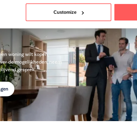
Customize
u een woning wilt kopen,
over de mogelijkheden, neem
lijvend gesprek.
agen