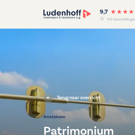
9,7
153 beoordelinge
Terug naar overzicht
Terug naar overzicht
Amstelveen
Patrimonium