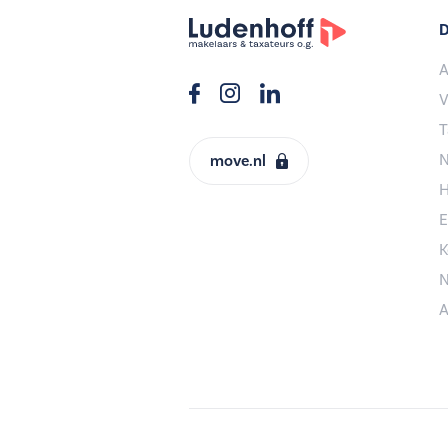
D
A
V
T
N
move.nl
H
E
K
N
A