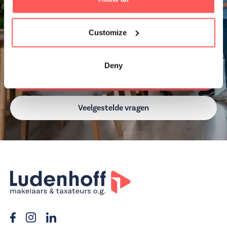
Heb je vragen? Wij zijn er voor je! Of je nu een woning
wilt kopen, verkopen, of simpelweg meer wilt weten over
Customize
de mogelijkheden, neem
contact
op met onze experts
voor een vrijblijvend gesprek.
Deny
Afspraak maken
Veelgestelde vragen