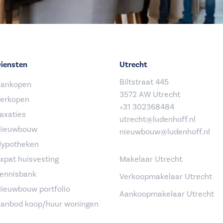
iensten
Utrecht
Biltstraat 445
ankopen
3572 AW Utrecht
erkopen
+31 302368484
axaties
utrecht@ludenhoff.nl
ieuwbouw
nieuwbouw@ludenhoff.nl
ypotheken
xpat huisvesting
Makelaar Utrecht
ennisbank
Verkoopmakelaar Utrecht
ieuwbouw portfolio
Aankoopmakelaar Utrecht
anbod koop/huur woningen