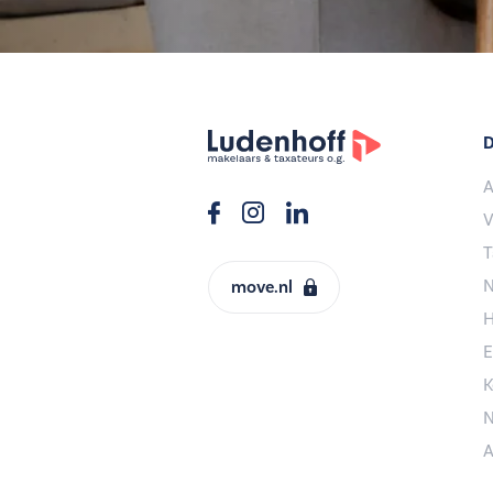
D
A
V
T
N
move.nl
H
E
K
N
A