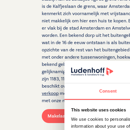
is de Kalfjeslaan de grens, waar Amsterda
kenmerkt zich voornamelijk met vrijstaan
niet makkelijk om hier een huis te kopen. 
er vlak bij de stad Amsterdam en Amstelv
worden. Een bekend dorp uit het buitenge
wat in de 16 de eeuw ontstaan is als buiten
opzichte van de rest van het buitengebie
met onder andere tussenwoningen, hoekw
bekend gebouw in Nes aan de Amstel is de
gelijknamige kerk staat ook in Bovenkerk. 
zijn 1183, 1184, 1186 en 1188. Dit is het e
beschikt over meer dan 2 postcodes. Ben
Consent
verkoop
mogelijkheden voor u in dit gebi
met onze makelaars.
This website uses cookies
Makelaar Amstelveen
We use cookies to personalis
information about your use of