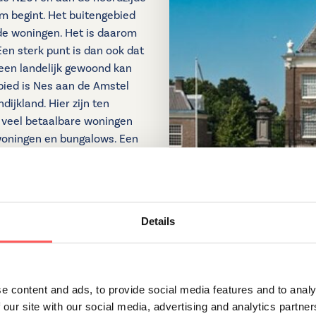
m begint. Het buitengebied
de woningen. Het is daarom
Een sterk punt is dan ook dat
een landelijk gewoond kan
bied is Nes aan de Amstel
dijkland. Hier zijn ten
d veel betaalbare woningen
oningen en bungalows. Een
 kerk Sint-Urbanuskerk, de
De postcodes in dit gebied
nige gebied in Amstelveen wat
ieuwd naar de
aankoop
en
Details
ed? Neem gerust contact op
e content and ads, to provide social media features and to analy
 our site with our social media, advertising and analytics partn