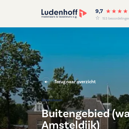
9,7
153 beoordelinge
Terug naar overzicht
Terug naar overzicht
Amstelveen
Buitengebied (w
Amsteldijk)