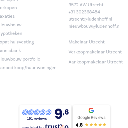
3572 AW Utrecht
erkopen
+31 302368484
axaties
utrecht@ludenhoff.nl
ieuwbouw
nieuwbouw@ludenhoff.nl
ypotheken
xpat huisvesting
Makelaar Utrecht
ennisbank
Verkoopmakelaar Utrecht
ieuwbouw portfolio
Aankoopmakelaar Utrecht
anbod koop/huur woningen
9
,6
Google Reviews
191 reviews
4.8
provided by