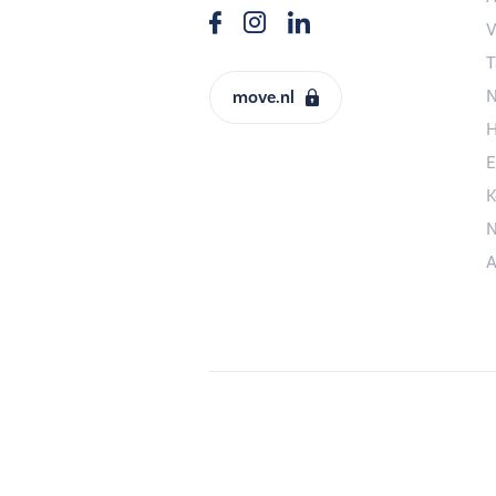
V
T
N
move.nl
H
E
K
N
A