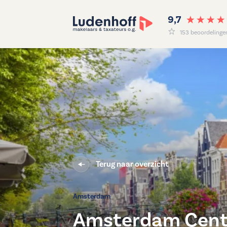
9,7
153 beoordelinge
Terug naar overzicht
Terug naar overzicht
Amsterdam
Amsterdam Cen