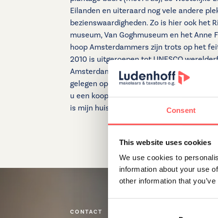
Eilanden en uiteraard nog vele andere pl
bezienswaardigheden. Zo is hier ook het R
museum, Van Goghmuseum en het Anne Fr
hoop Amsterdammers zijn trots op het fei
2010 is uitgeroepen tot UNESCO werelder
Amsterdam is begrensd door de Singel. Vee
gelegen op eigen grond en hebben niets t
u een koopwoning in dit gebied en heeft u 
is mijn huis nu waard? Dan komen wij graag
Consent
This website uses cookies
We use cookies to personalis
information about your use of
other information that you’ve
CONTACT