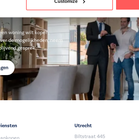
Customize
u een woning wilt kopen,
over de mogelijkheden, neem
lijvend gesprek.
agen
iensten
Utrecht
Biltstraat 445
ankopen