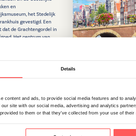
ekken en
ijksmuseum, het Stedelijk
ankhuis gevestigd. Een
t dat de Grachtengordel in
fgoed. Het centrum van
l woningen in dit gebied zijn
e maken met erfpacht. Heeft
de vraag, bijvoorbeeld; wat
 bij u langs!
Details
e content and ads, to provide social media features and to analy
 our site with our social media, advertising and analytics partn
 provided to them or that they’ve collected from your use of their