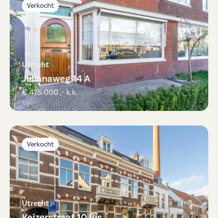
Verkocht
Utrecht
Julianaweg 14 A
€ 475.000 ,- k.k.
Verkocht
Utrecht
Keizerstraat 10 Bis