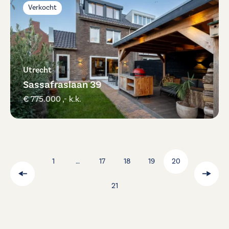
Verkocht
Utrecht
Sassafraslaan 39
€ 775.000 ,- k.k.
1
…
17
18
19
20
21