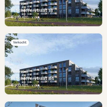
Hilversum
Pi Schefferstraat 18
€ 599.420,- v.o.n.
Verkocht
Hilversum
Pi Schefferstraat 84
€ 903.625,- v.o.n.