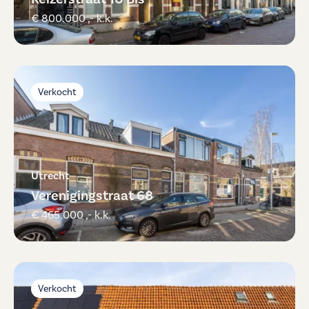
€ 800.000 ,- k.k.
Verkocht
Utrecht
Verenigingstraat 68
€ 465.000 ,- k.k.
Verkocht