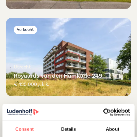
Verkocht
Utrecht
Royaards van den Hamkade 249
€ 425.000 ,- k.k.
Verkocht
Consent
Details
About