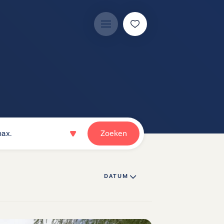
ax.
Zoeken
DATUM ↓