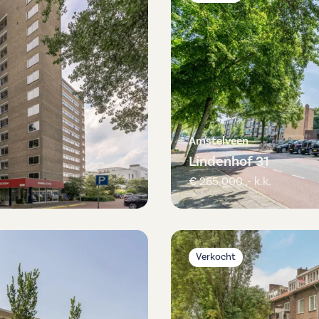
Amstelveen
Lindenhof 31
€ 265.000 ,- k.k.
Verkocht