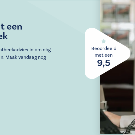
t een
ek
Beoordeeld
potheekadvies in om nóg
met een
en. Maak vandaag nog
9,5