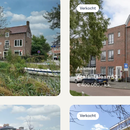
Verkocht
Aalsmeer
Atalantalaan 53
€ 400.000 ,- k.k.
Verkocht