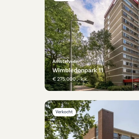
Amstelveen
Wimbledonpark 11
€ 275.000 ,- k.k.
Verkocht