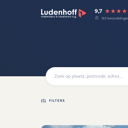
9,7
153 beoordelinge
FILTERS