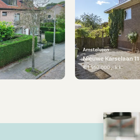
Amstelveen
Nieuwe Karselaan 11
€ 1.550.000 ,- k.k.