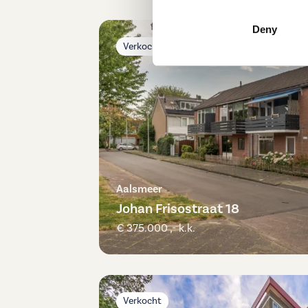
Deny
Verkocht
Aalsmeer
Johan Frisostraat 18
€ 375.000 ,- k.k.
Verkocht