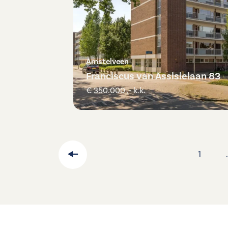
Amstelveen
Franciscus van Assisielaan 83
€ 350.000 ,- k.k.
1