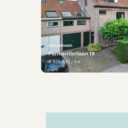
Amstelveen
Parmentierlaan 19
€ 925.000 ,- k.k.