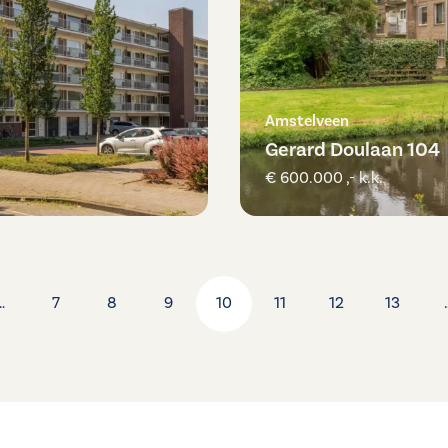
Amstelveen
Gerard Doulaan 104
€ 600.000 ,- k.k.
…
7
8
9
10
11
12
13