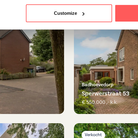
Customize
Verkocht
Badhoevedorp
Sperwerstraat 53
€ 550.000 ,- k.k.
Verkocht