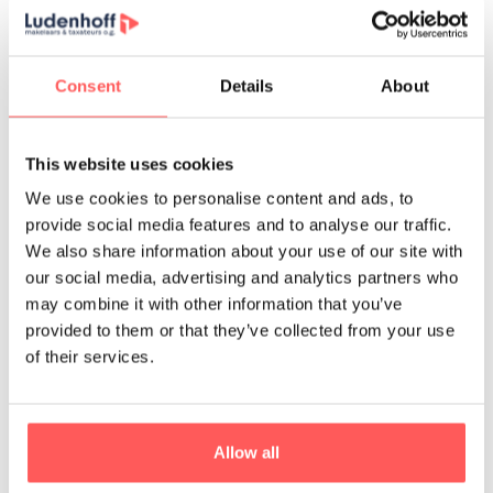
Diensten
Aankopen
Consent
Details
About
Verkopen
Taxaties
This website uses cookies
Nieuwbouw
We use cookies to personalise content and ads, to
Hypotheken
provide social media features and to analyse our traffic.
Expat huisvesting
We also share information about your use of our site with
our social media, advertising and analytics partners who
Kennisbank
may combine it with other information that you’ve
Nieuwbouw portfolio
provided to them or that they’ve collected from your use
Aanbod koop/huur woningen
of their services.
Utrecht
Biltstraat 445
Allow all
3572 AW Utrecht